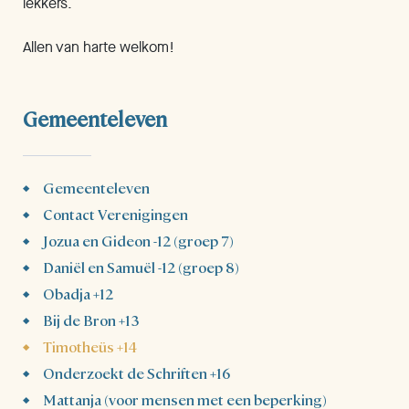
lekkers.
Allen van harte welkom!
Gemeenteleven
Gemeenteleven
Contact Verenigingen
Jozua en Gideon -12 (groep 7)
Daniël en Samuël -12 (groep 8)
Obadja +12
Bij de Bron +13
Timotheüs +14
Onderzoekt de Schriften +16
Mattanja (voor mensen met een beperking)