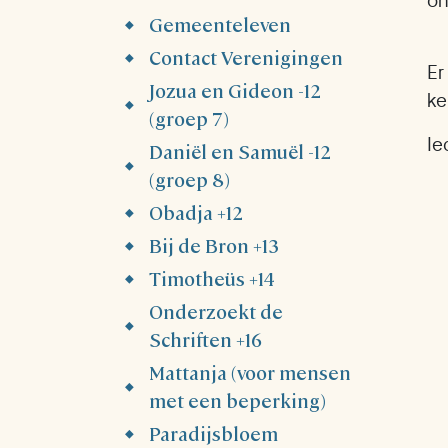
on
Gemeenteleven
Contact Verenigingen
Er
Jozua en Gideon -12
ke
(groep 7)
Ie
Daniël en Samuël -12
(groep 8)
Obadja +12
Bij de Bron +13
Timotheüs +14
Onderzoekt de
Schriften +16
Mattanja (voor mensen
met een beperking)
Paradijsbloem