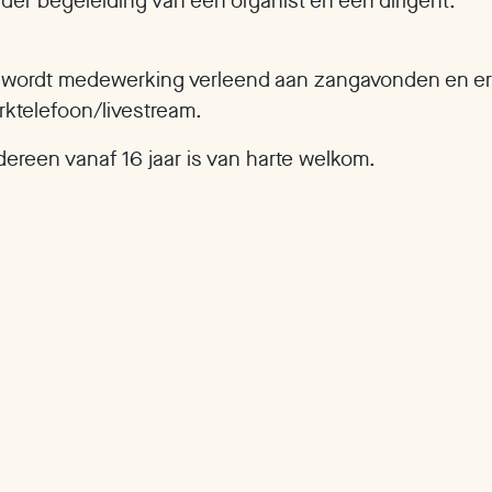
der begeleiding van een organist en een dirigent.
 wordt medewerking verleend aan zangavonden en er
rktelefoon/livestream.
dereen vanaf 16 jaar is van harte welkom.