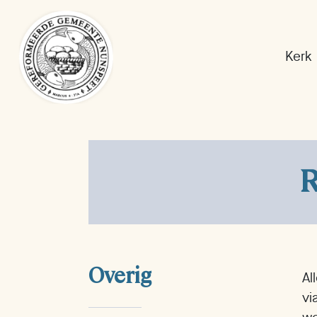
Kerk
R
Overig
Al
vi