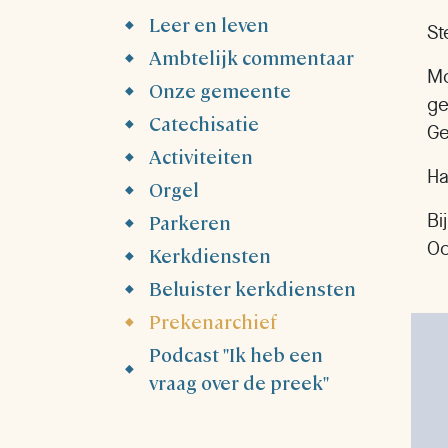
Leer en leven
St
Ambtelijk commentaar
Mo
Onze gemeente
ge
Catechisatie
Ge
Activiteiten
Ha
Orgel
Parkeren
Bi
Oo
Kerkdiensten
Beluister kerkdiensten
Prekenarchief
Podcast "Ik heb een
vraag over de preek"